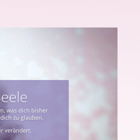
ssions
Altes loszulassen oder
 spüren.