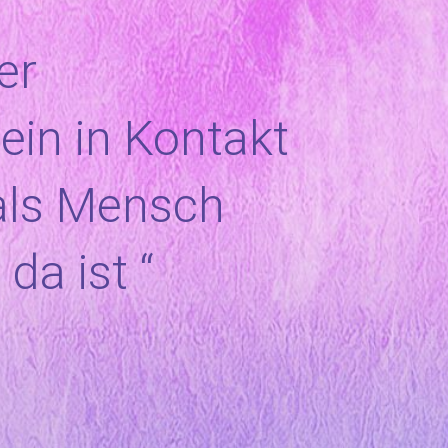
er
ein in Kontakt
 als Mensch
da ist “