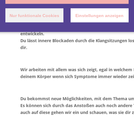
Das Thema kommt immer wieder und es blockiert dich i
Nur funktionale Cookies
Einstellungen anzeigen
Du lernst dich besser mit dem Thema zu verstehen und
entwickeln.
Du lässt innere Blockaden durch die Klangsitzungen los
dir.
Wir arbeiten mit allem was sich zeigt, egal in welchem 
deinem Körper wenn sich Symptome immer wieder zei
Du bekommst neue Möglichkeiten, mit dem Thema umz
Es können sich durch das Anstoßen auch noch andere 
auch auf diese gehen wir ein und schauen, was sie dir