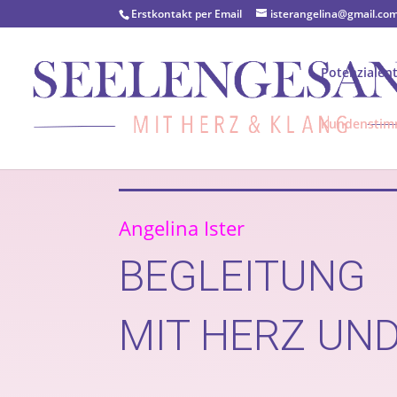
Erstkontakt per Email
isterangelina@gmail.co
Potenzialen
Kundensti
Angelina Ister
BEGLEITUNG
MIT HERZ UN