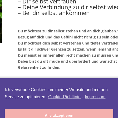
– Dir selbst vertrauen
– Deine Verbindung zu dir selbst wie
– Bei dir selbst ankommen
Du möchtest zu dir selbst stehen und an dich glauben
Bezug auf dich und das Gefühl nicht richtig zu sein ode
Du möchtest dich selbst verstehen und tiefes Vertrauen
Es fällt dir schwer Grenzen zu setzen, wenn jemand and
Du meinst es immer allen recht machen zu müssen und st
Dabei bist du oft müde und überfordert und wünschst 
Gelassenheit zu finden.
Du möchtest in deinen Themen weiterkommen, die dich
Ich verwende Cookies, um meiner Website und meinen
immer wieder auftauchen.
Service zu optimieren.
Cookie-Richtlinie
-
Impressum
Du kennst die Themen von dir und kommst alleine mit
Du möchtest dich damit besser verstehen und wie du 
Alle akzeptieren